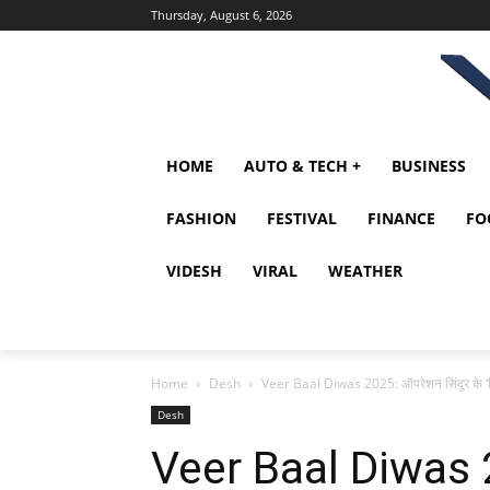
Thursday, August 6, 2026
HOME
AUTO & TECH +
BUSINESS
FASHION
FESTIVAL
FINANCE
FO
VIDESH
VIRAL
WEATHER
Home
Desh
Veer Baal Diwas 2025: ऑपरेशन सिंदूर के ‘लि
Desh
Veer Baal Diwas 2