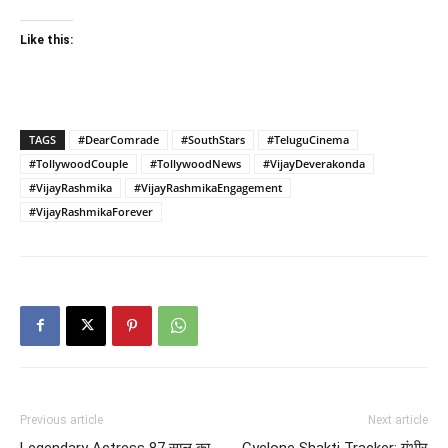
Like this:
TAGS
#DearComrade
#SouthStars
#TeluguCinema
#TollywoodCouple
#TollywoodNews
#VijayDeverakonda
#VijayRashmika
#VijayRashmikaEngagement
#VijayRashmikaForever
Previous article
Next article
Legendary Actress 87 साल का
Cyclone Shakti Tracker: गंभीर