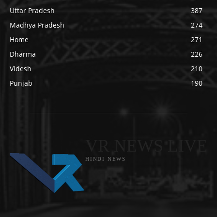
Uttar Pradesh
387
Madhya Pradesh
274
Home
271
Dharma
226
Videsh
210
Punjab
190
VR NEWS LIVE
HINDI NEWS