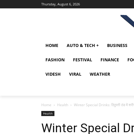
Thursday, August 6, 2026
HOME
AUTO & TECH +
BUSINESS
FASHION
FESTIVAL
FINANCE
FO
VIDESH
VIRAL
WEATHER
Home
Health
Winter Special Drinks: ठिठुरती ठंड में शरीर 
Health
Winter Special Drin