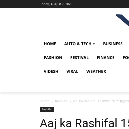
Friday, August 7, 2026
HOME
AUTO & TECH +
BUSINESS
FASHION
FESTIVAL
FINANCE
FO
VIDESH
VIRAL
WEATHER
Home
Rashifal
Aaj ka Rashifal 15 अगस्त 2025 (शुक्रवार)
Rashifal
Aaj ka Rashifal 1