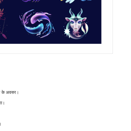
वेश के अवसर।
गा।
।