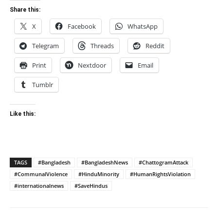
Share this:
X
Facebook
WhatsApp
Telegram
Threads
Reddit
Print
Nextdoor
Email
Tumblr
Like this:
TAGS
#Bangladesh
#BangladeshNews
#ChattogramAttack
#CommunalViolence
#HinduMinority
#HumanRightsViolation
#internationalnews
#SaveHindus