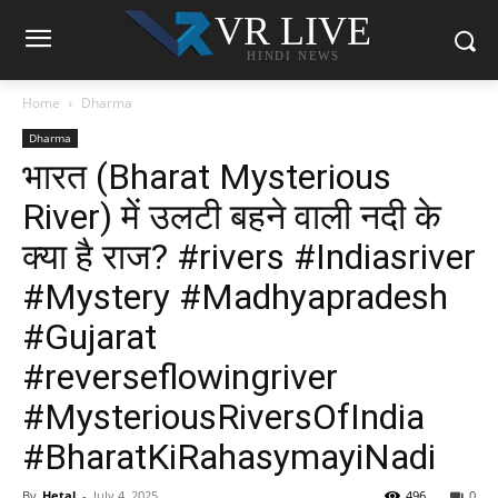
VR LIVE
HINDI NEWS
Home
Dharma
Dharma
भारत (Bharat Mysterious
River) में उलटी बहने वाली नदी के
क्या है राज? #rivers #Indiasriver
#Mystery #Madhyapradesh
#Gujarat
#reverseflowingriver
#MysteriousRiversOfIndia
#BharatKiRahasymayiNadi
By
Hetal
-
July 4, 2025
496
0