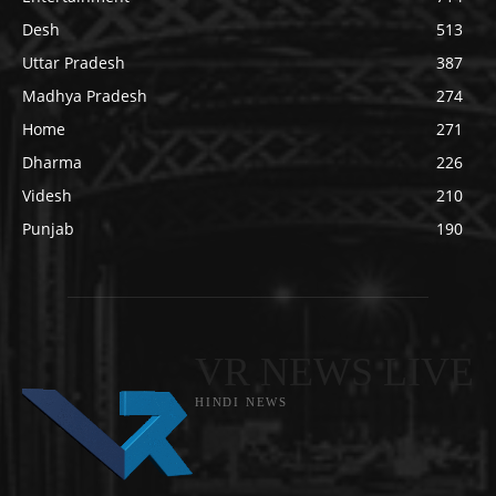
Desh
513
Uttar Pradesh
387
Madhya Pradesh
274
Home
271
Dharma
226
Videsh
210
Punjab
190
VR NEWS LIVE
HINDI NEWS