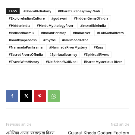
TAGS
#BharatKeRahasy
#BharatKiRahasymayiNadi
#ExploreIndianCulture
#godavari
#HiddenGemsOfIndia
#HiddenIndia
#HinduMythologyRiver
#IncredibleIndia
#Indiandharmik
#IndianHeritage
#Indiariver
#LokKathaRivers
#madhyapradesh
#myths
#NarmadaKatha
#NarmadaParikrama
#NarmadaRiverMystery
#Raaz
#SacredRiversOfIndia
#SpiritualJourney
#SpiritualRivers
#TravelWithHistory
#UltiBehneWaliNadi
Bharat Mysterious River
Previous article
Next article
अमेरिका अपना स्वतंत्रता दिवस
Gujarat Kheda Godavri Factory