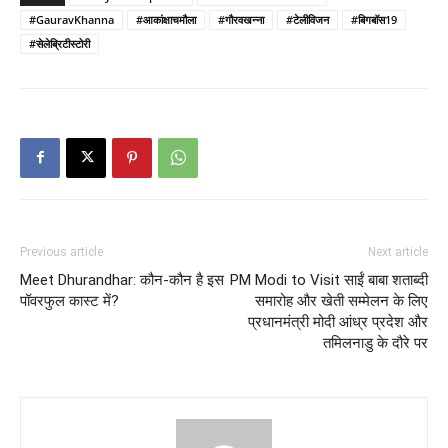
#GauravKhanna
#आकांक्षाचमौला
#गौरवखन्ना
#टेलीविजन
#बिगबॉस19
#सेलेब्रिटीस्टोरी
Previous article
Next article
Meet Dhurandhar: कौन-कौन है इस
PM Modi to Visit साईं बाबा शताब्दी
पॉवरफुल कास्ट में?
समारोह और खेती सम्मेलन के लिए
प्रधानमंत्री मोदी आंध्र प्रदेश और
तमिलनाडु के दौरे पर