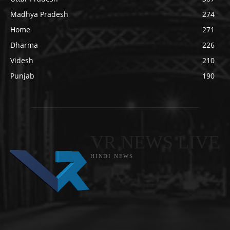
Madhya Pradesh
274
Home
271
Dharma
226
Videsh
210
Punjab
190
VR NEWS LIVE
HINDI NEWS