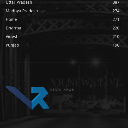
Uttar Pradesh
387
Madhya Pradesh
274
Home
271
Dharma
226
Videsh
210
Punjab
190
VR NEWS LIVE
HINDI NEWS