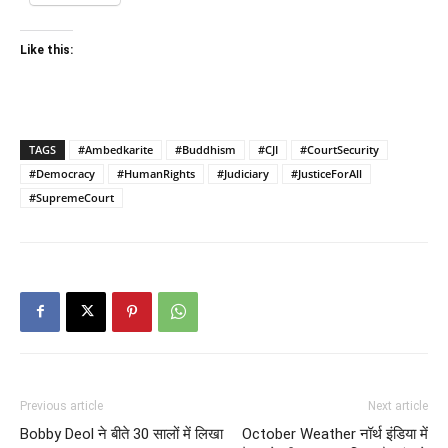
Like this:
TAGS
#Ambedkarite
#Buddhism
#CJI
#CourtSecurity
#Democracy
#HumanRights
#Judiciary
#JusticeForAll
#SupremeCourt
Previous article
Next article
Bobby Deol ने बीते 30 सालों में लिखा
October Weather नॉर्थ इंडिया में