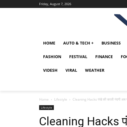
Friday, August 7, 2026
HOME
AUTO & TECH +
BUSINESS
FASHION
FESTIVAL
FINANCE
FO
VIDESH
VIRAL
WEATHER
Home
Lifestyle
Cleaning Hacks पंखे की काली गंदगी अब घंटो
Lifestyle
Cleaning Hacks पंख