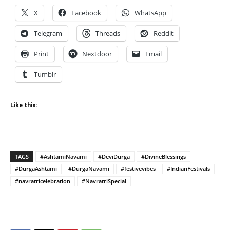
X
Facebook
WhatsApp
Telegram
Threads
Reddit
Print
Nextdoor
Email
Tumblr
Like this:
TAGS
#AshtamiNavami
#DeviDurga
#DivineBlessings
#DurgaAshtami
#DurgaNavami
#festivevibes
#IndianFestivals
#navratricelebration
#NavratriSpecial