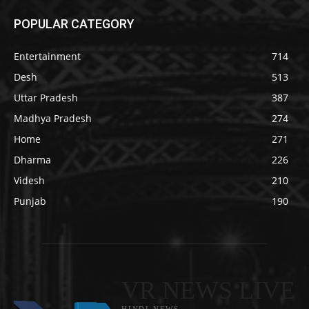
POPULAR CATEGORY
Entertainment
714
Desh
513
Uttar Pradesh
387
Madhya Pradesh
274
Home
271
Dharma
226
Videsh
210
Punjab
190
VR NEWS LIVE
HINDI NEWS