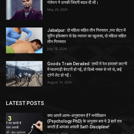
गंजेपन ने उनकी जिंदगी बदल दी थी।
May 29, 2024
Jabalpur: दो महिला सहित तीन गिरफ्तार ,स्पा सेंटर में
यूरिन इंफेक्शन से देह व्यापार का खुलासा, दो महिला सहित
तीन गिरफ्तार
July 18, 2024
Goods Train Derailed: एमपी में रेल हादसा! कटनी
में मालगाड़ी बेपटरी हो गई, दो डिब्बे नमक से भरे थे, कई
ट्रेनें लेट हो गईं।
August 14, 2024
LATEST POSTS
क्या आपमें आत्म-अनुशासन है? मनोविज्ञान
(Psychology PhD) के अनुसार बस ये 3 बातें तय
करती हैं आपका असली Self-Discipline!
June 22, 2026