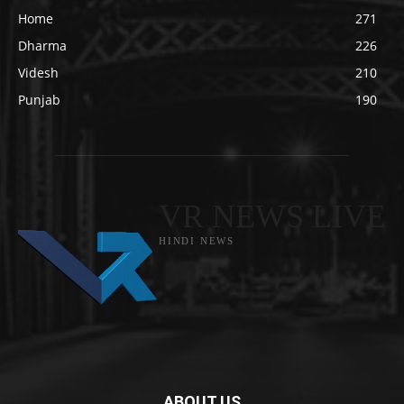
Home
271
Dharma
226
Videsh
210
Punjab
190
VR NEWS LIVE
HINDI NEWS
ABOUT US