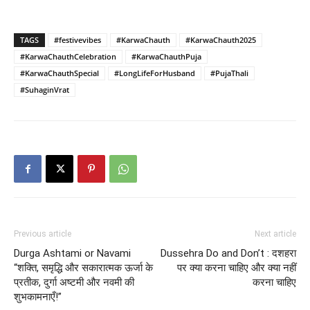
TAGS
#festivevibes
#KarwaChauth
#KarwaChauth2025
#KarwaChauthCelebration
#KarwaChauthPuja
#KarwaChauthSpecial
#LongLifeForHusband
#PujaThali
#SuhaginVrat
Previous article
Next article
Durga Ashtami or Navami
Dussehra Do and Don’t : दशहरा
“शक्ति, समृद्धि और सकारात्मक ऊर्जा के
पर क्या करना चाहिए और क्या नहीं
प्रतीक, दुर्गा अष्टमी और नवमी की
करना चाहिए
शुभकामनाएँ!”