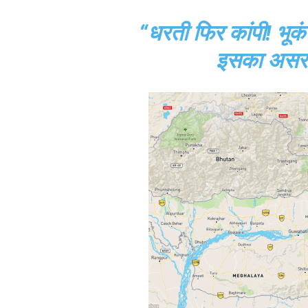
“धरती फिर कांपी! भूकंप
इसका असर?