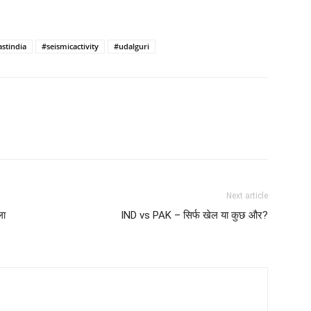
stindia
#seismicactivity
#udalguri
Next article
ला
IND vs PAK – सिर्फ खेल या कुछ और?