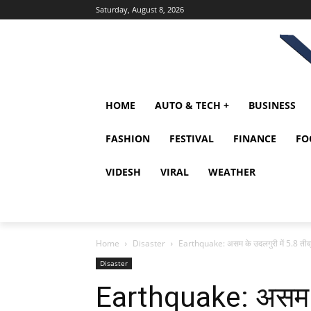
Saturday, August 8, 2026
HOME
AUTO & TECH +
BUSINESS
FASHION
FESTIVAL
FINANCE
FO
VIDESH
VIRAL
WEATHER
Home
Disaster
Earthquake: असम के उदलगुरी में 5.8 तीव्
Disaster
Earthquake: असम के