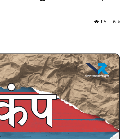
419
0