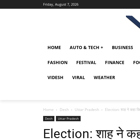
Friday, August 7, 2026
HOME
AUTO & TECH +
BUSINESS
FASHION
FESTIVAL
FINANCE
FO
VIDESH
VIRAL
WEATHER
Home
Desh
Uttar Pradesh
Election: शाह ने कहा कि प्
Desh
Uttar Pradesh
Election: शाह ने कहा