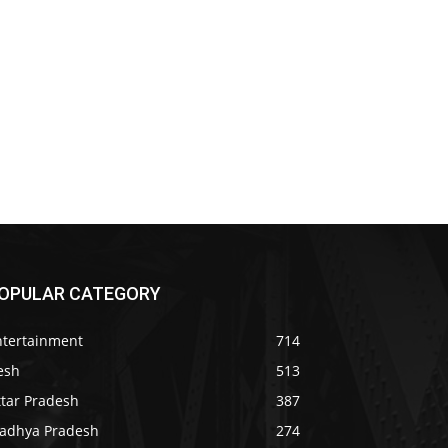
OPULAR CATEGORY
ntertainment
714
esh
513
ttar Pradesh
387
adhya Pradesh
274