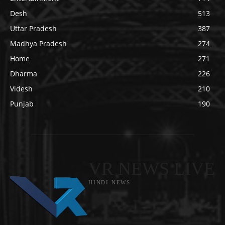
Desh
513
Uttar Pradesh
387
Madhya Pradesh
274
Home
271
Dharma
226
Videsh
210
Punjab
190
VR NEWS LIVE
HINDI NEWS