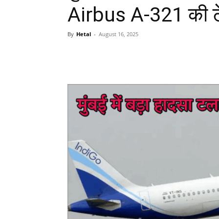
Airbus A-321 की टे
By
Hetal
-
August 16, 2025