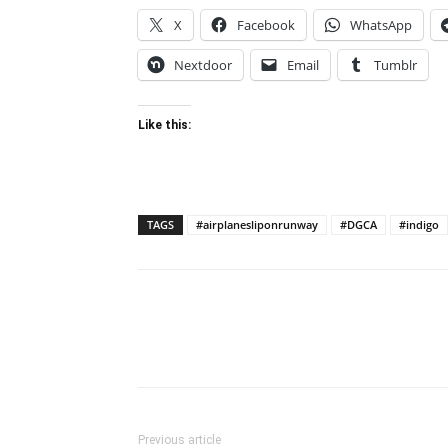
X
Facebook
WhatsApp
Nextdoor
Email
Tumblr
Like this:
TAGS
#airplanesliponrunway
#DGCA
#indigo
Previous article