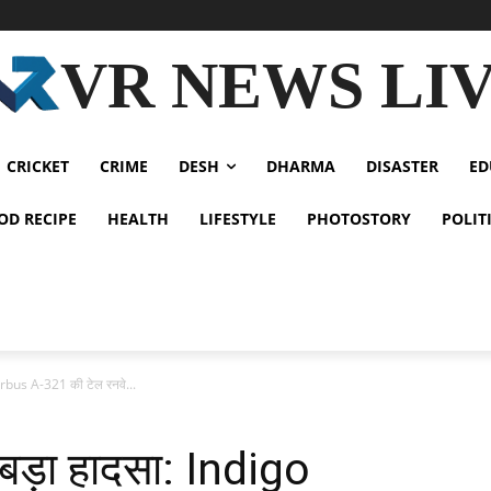
VR NEWS LI
CRICKET
CRIME
DESH
DHARMA
DISASTER
ED
OD RECIPE
HEALTH
LIFESTYLE
PHOTOSTORY
POLIT
Airbus A-321 की टेल रनवे...
ा बड़ा हादसा: Indigo