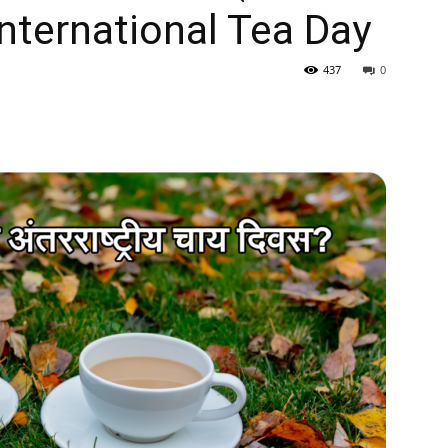
ं International Tea Day
437
0