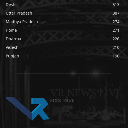
Desh
513
Uttar Pradesh
387
Madhya Pradesh
274
Home
271
Dharma
226
Videsh
210
Punjab
190
VR NEWS LIVE
HINDI NEWS