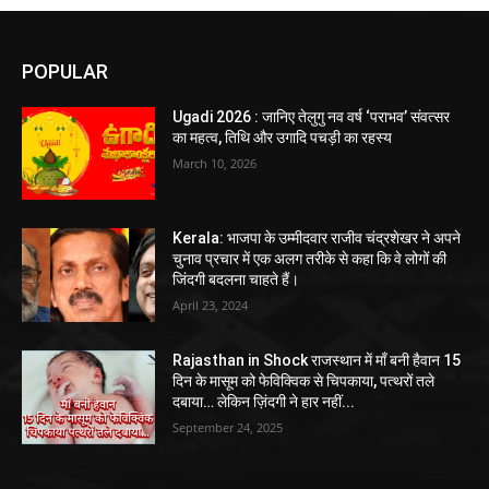
POPULAR
Ugadi 2026 : जानिए तेलुगु नव वर्ष ‘पराभव’ संवत्सर
का महत्व, तिथि और उगादि पचड़ी का रहस्य
March 10, 2026
Kerala: भाजपा के उम्मीदवार राजीव चंद्रशेखर ने अपने
चुनाव प्रचार में एक अलग तरीके से कहा कि वे लोगों की
जिंदगी बदलना चाहते हैं।
April 23, 2024
Rajasthan in Shock राजस्थान में माँ बनी हैवान 15
दिन के मासूम को फेविक्विक से चिपकाया, पत्थरों तले
दबाया… लेकिन ज़िंदगी ने हार नहीं...
September 24, 2025