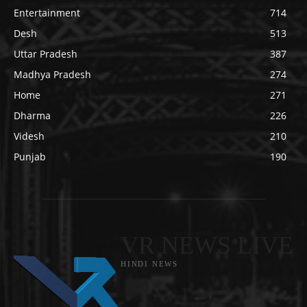
Entertainment
714
Desh
513
Uttar Pradesh
387
Madhya Pradesh
274
Home
271
Dharma
226
Videsh
210
Punjab
190
VR NEWS LIVE
HINDI NEWS