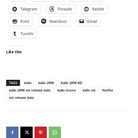
Telegram
Threads
Reddit
Print
Nextdoor
Email
Tumblr
Like this:
TAGS
kalki
kalki 2898
Kalki 2898 AD
kalki 2898 ott release date
kalki movie
kalki ott
Netflix
ott release date