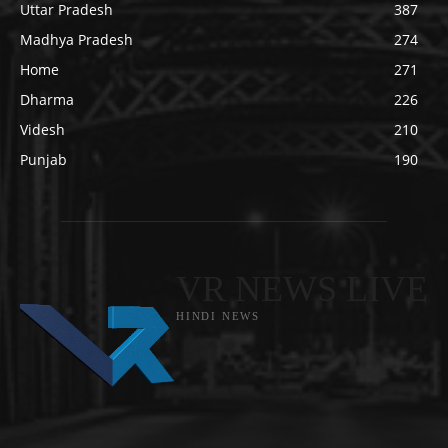
Uttar Pradesh
387
Madhya Pradesh
274
Home
271
Dharma
226
Videsh
210
Punjab
190
VR NEWS LIVE
HINDI NEWS