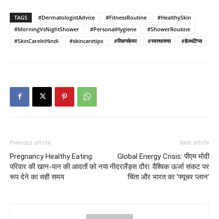
TAGS
#DermatologistAdvice
#FitnessRoutine
#HealthySkin
#MorningVsNightShower
#PersonalHygiene
#ShowerRoutine
#SkinCareInHindi
#skincaretips
#स्किनकेयर
#स्वस्थत्वचा
#हेल्थटिप्स
Previous article
Next article
Pregnancy Healthy Eating:
Global Energy Crisis: पीएम मोदी
परिवार की खान-पान की आदतों को नया
नीदरलैंड्स दौरा: वैश्विक ऊर्जा संकट पर
रूप देने का सही समय
चिंता और भारत का ‘फ्यूचर प्लान’