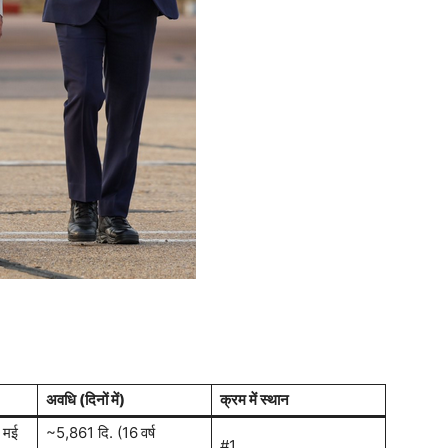
अवधि (दिनों में)
क्रम में स्थान
 मई
~5,861 दि. (16 वर्ष
#1