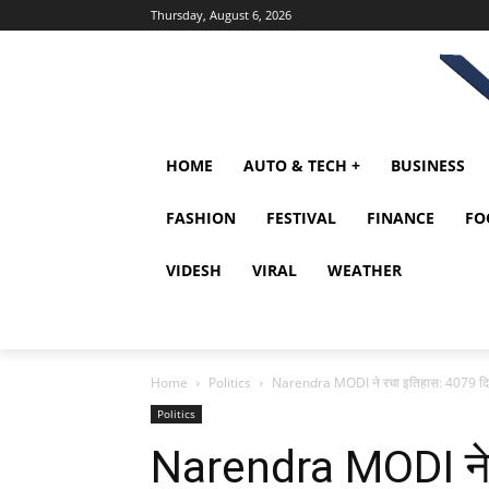
Thursday, August 6, 2026
HOME
AUTO & TECH +
BUSINESS
FASHION
FESTIVAL
FINANCE
FO
VIDESH
VIRAL
WEATHER
Home
Politics
Narendra MODI ने रचा इतिहास: 4079 दिन क
Politics
Narendra MODI ने 