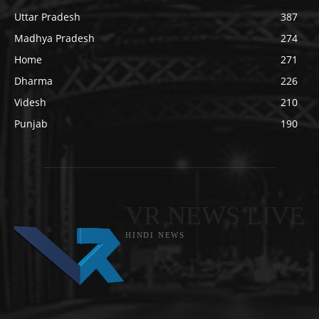
Uttar Pradesh
387
Madhya Pradesh
274
Home
271
Dharma
226
Videsh
210
Punjab
190
VR NEWS LIVE
HINDI NEWS