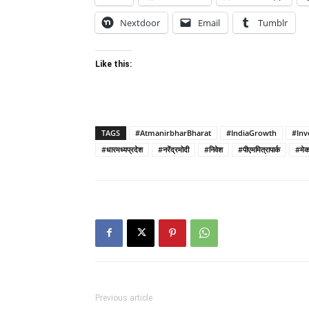
Nextdoor
Email
Tumblr
Like this:
TAGS
#AtmanirbharBharat
#IndiaGrowth
#Inv
#धारमध्यप्रदेश
#नरेंद्रमोदी
#निवेश
#पीएममित्रापार्क
#मेक
Previous article