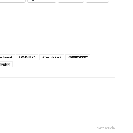
estment
#PMMITRA
#TextilePark
#आत्मनिर्भरभारत
इनइंडिया
Next article