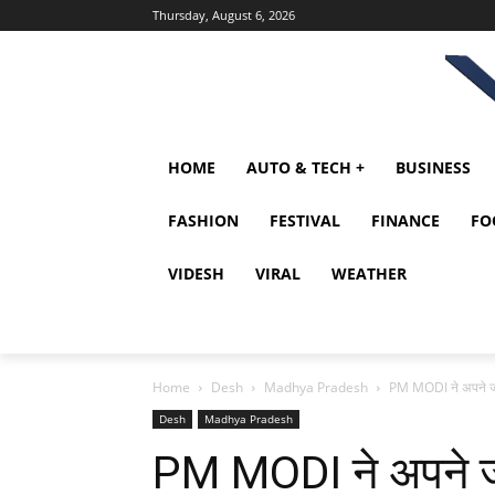
Thursday, August 6, 2026
HOME
AUTO & TECH +
BUSINESS
FASHION
FESTIVAL
FINANCE
FO
VIDESH
VIRAL
WEATHER
Home
Desh
Madhya Pradesh
PM MODI ने अपने जन्म
Desh
Madhya Pradesh
PM MODI ने अपने ज