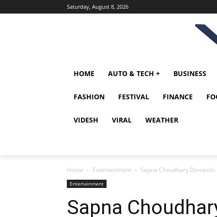
Saturday, August 8, 2026
HOME
AUTO & TECH +
BUSINESS
FASHION
FESTIVAL
FINANCE
FO
VIDESH
VIRAL
WEATHER
Home
Entertainment
Sapna Choudhary Domestic Viole
Entertainment
Sapna Choudhary