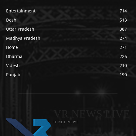
Entertainment
714
Desh
513
Uttar Pradesh
387
Madhya Pradesh
274
Home
271
Dharma
226
Videsh
210
Punjab
190
VR NEWS LIVE
HINDI NEWS