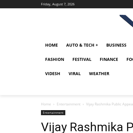
Friday, August 7, 2026
HOME
AUTO & TECH +
BUSINESS
FASHION
FESTIVAL
FINANCE
FO
VIDESH
VIRAL
WEATHER
Home
Entertainment
Vijay Rashmika Public Appearanc
Entertainment
Vijay Rashmika 