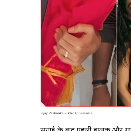
Vijay Rashmika Public Appearance
सगाई के बाद पहली झलक और गान