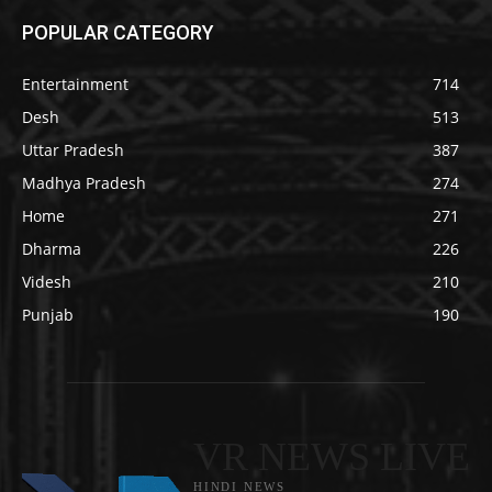
POPULAR CATEGORY
Entertainment
714
Desh
513
Uttar Pradesh
387
Madhya Pradesh
274
Home
271
Dharma
226
Videsh
210
Punjab
190
VR NEWS LIVE
HINDI NEWS