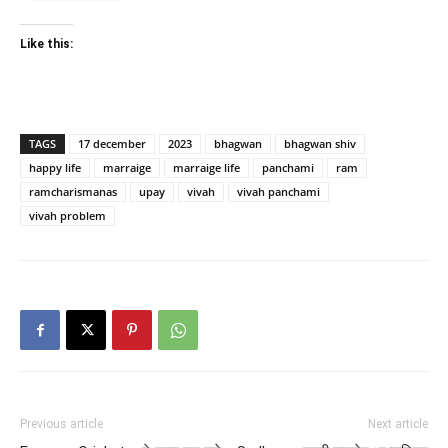
Like this:
TAGS
17 december
2023
bhagwan
bhagwan shiv
happy life
marraige
marraige life
panchami
ram
ramcharismanas
upay
vivah
vivah panchami
vivah problem
Previous article
Next article