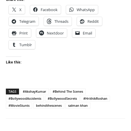
X
Facebook
WhatsApp
Telegram
Threads
Reddit
Print
Nextdoor
Email
Tumblr
Like this:
TAGS
#AkshayKumar
#Behind The Scenes
#BollywoodAccidents
#BollywoodSecrets
#HrithikRoshan
#MovieStunts
behindthescenes
salman khan