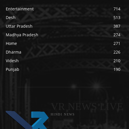
Entertainment
714
Desh
513
Uttar Pradesh
387
Madhya Pradesh
274
Home
271
Dharma
226
Videsh
210
Punjab
190
VR NEWS LIVE
HINDI NEWS