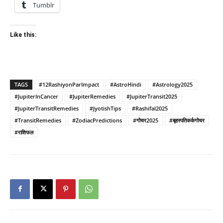
Tumblr
Like this:
TAGS
#12RashiyonParImpact
#AstroHindi
#Astrology2025
#JupiterInCancer
#JupiterRemedies
#JupiterTransit2025
#JupiterTransitRemedies
#JyotishTips
#Rashifal2025
#TransitRemedies
#ZodiacPredictions
#गोचर2025
#बृहस्पतिकर्कगोचर
#राशिफल