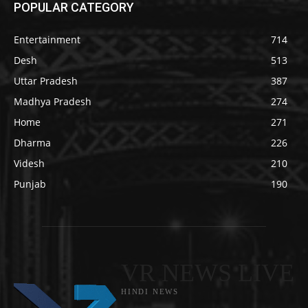
POPULAR CATEGORY
Entertainment
714
Desh
513
Uttar Pradesh
387
Madhya Pradesh
274
Home
271
Dharma
226
Videsh
210
Punjab
190
VR NEWS LIVE
HINDI NEWS