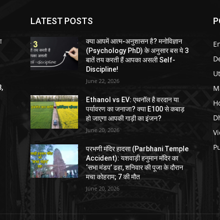
LATEST POSTS
P
आ
क्या आपमें आत्म-अनुशासन है? मनोविज्ञान
E
(Psychology PhD) के अनुसार बस ये 3
D
बातें तय करती हैं आपका असली Self-
Discipline!
U
June 22, 2026
M
3,
Ethanol vs EV: एथनॉल है वरदान या
H
पर्यावरण का जनाजा? क्या E100 से कबाड़
D
हो जाएगा आपकी गाड़ी का इंजन?
June 20, 2026
V
P
परभणी मंदिर हादसा (Parbhani Temple
Accident): यशवाड़ी हनुमान मंदिर का
‘सभा मंडप’ ढहा, शनिवार की पूजा के दौरान
मचा कोहराम; 7 की मौत
June 20, 2026