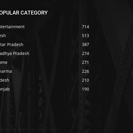
OPULAR CATEGORY
ntertainment
714
esh
513
ttar Pradesh
387
adhya Pradesh
274
ome
271
harma
226
idesh
210
unjab
190