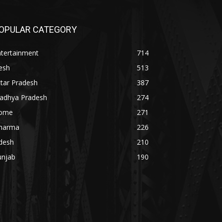
OPULAR CATEGORY
ntertainment
714
esh
513
tar Pradesh
387
adhya Pradesh
274
ome
271
harma
226
desh
210
unjab
190