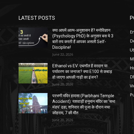
LATEST POSTS
P
आ
क्या आपमें आत्म-अनुशासन है? मनोविज्ञान
E
(Psychology PhD) के अनुसार बस ये 3
D
बातें तय करती हैं आपका असली Self-
Discipline!
Ut
June 22, 2026
M
Ethanol vs EV: एथनॉल है वरदान या
H
पर्यावरण का जनाजा? क्या E100 से कबाड़
D
हो जाएगा आपकी गाड़ी का इंजन?
June 20, 2026
Vi
P
परभणी मंदिर हादसा (Parbhani Temple
Accident): यशवाड़ी हनुमान मंदिर का ‘सभा
मंडप’ ढहा, शनिवार की पूजा के दौरान मचा
कोहराम; 7 की मौत
June 20, 2026