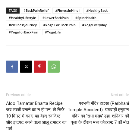
TAGS
#BackPainRelief
#FitnessInHindi
#HealthyBack
#HealthyLifestyle
#LowerBackPain
#SpineHealth
#WellnessJourney
#Yoga For Back Pain
#YogaEveryday
#YogaForBackPain
#YogaLife
Previous article
Next article
Aloo Tamatar Bharta Recipe:
परभणी मंदिर हादसा (Parbhani
जब सब्जी बनाने का न हो मन, तो सिर्फ
Temple Accident): यशवाड़ी हनुमान
10 मिनट में बनाएं यह बेहद स्वादिष्ट
मंदिर का ‘सभा मंडप’ ढहा, शनिवार की
और झटपट बनने वाला आलू टमाटर का
पूजा के दौरान मचा कोहराम; 7 की मौत
भर्ता