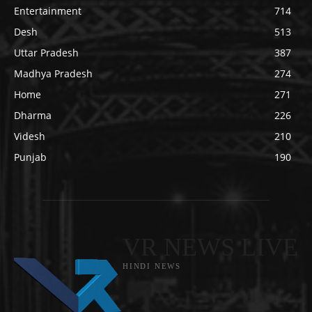
Entertainment
714
Desh
513
Uttar Pradesh
387
Madhya Pradesh
274
Home
271
Dharma
226
Videsh
210
Punjab
190
VR NEWS LIVE
HINDI NEWS