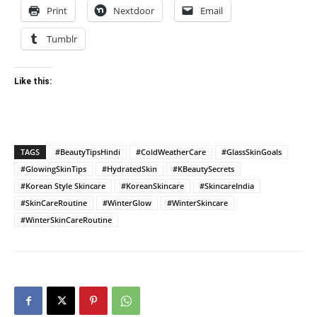
Print
Nextdoor
Email
Tumblr
Like this:
TAGS
#BeautyTipsHindi
#ColdWeatherCare
#GlassSkinGoals
#GlowingSkinTips
#HydratedSkin
#KBeautySecrets
#Korean Style Skincare
#KoreanSkincare
#SkincareIndia
#SkinCareRoutine
#WinterGlow
#WinterSkincare
#WinterSkinCareRoutine